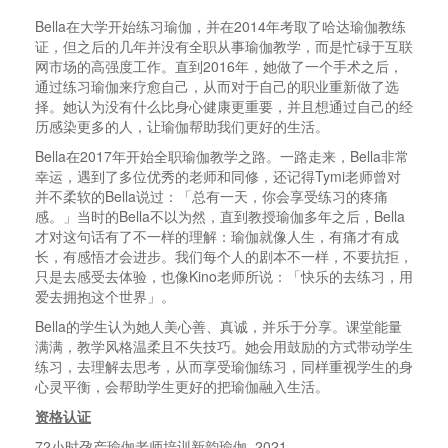
Bella在大学开始练习瑜伽，并在2014年考取了哈达瑜伽教练
证，但之后的几年并没有全职从事瑜伽教学，而是忙碌于互联
网市场的高强度工作。直到2016年，她做了一个手术之后，
通过练习瑜伽来疗愈自己，从而对于自己的职业重新做了选
择。她认为没有什么比身心健康更重要，并且想通过自己的经
历感染更多的人，让瑜伽帮助我们更好的生活。
Bella在2017年开始全职瑜伽教学之路。一路走来，Bella非常
幸运，遇到了多位优秀的老师和同修，还记得Tymi老师曾对
并不柔软的Bella说过：「总有一天，你会享受练习的疼痛
感。」当时的Bella不以为然，直到教授瑜伽多年之后，Bella
才对这句话有了不一样的理解：瑜伽就像人生，有痛才有成
长，有感悟才会进步。我们每个人的剧本不一样，不要抗拒，
只是去感受去体验，也像Kino老师所说：「快乐的去练习，用
爱去拥抱这个世界」。
Bella的学生认为她人美心善、真诚，并乐于分享。课堂能量
满满，教学风格温柔且不失技巧。她会用鼓励的方式带动学生
练习，去理解去思考，从而享受瑜伽练习，同样重视学生的身
心灵平衡，会帮助学生更好的把瑜伽融入生活。
资格认证
72
小时孕产瑜伽老师培训新韵瑜伽
,
2021