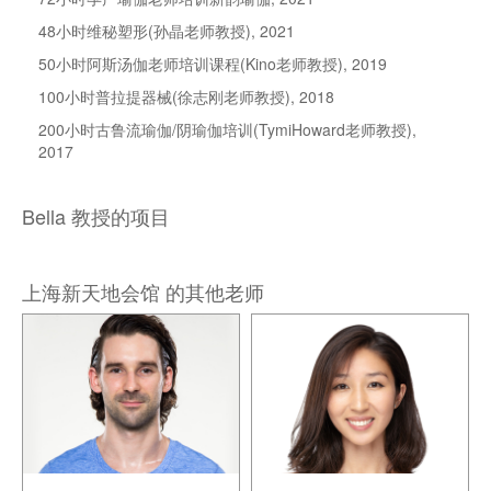
48
小时维秘塑形
(
孙晶老师教授
),
2021
50
小时阿斯汤伽老师培训课程
(
Kino
老师教授
),
2019
100
小时普拉提器械
(
徐志刚老师教授
),
2018
200小时古鲁流瑜伽/阴瑜伽培训(TymiHoward老师
教授
)
,
2017
Bella 教授的项目
上海新天地会馆 的其他老师