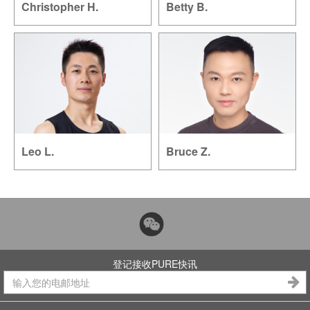
Christopher H.
Betty B.
Leo L.
Bruce Z.
登记接收PURE快讯