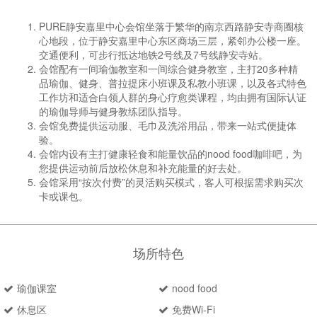
PURE静安嘉里中心会馆坐落于繁华的南京西路静安寺商圈核
心地段，位于静安嘉里中心东区商场三层，紧邻办公楼一座。
交通便利，可步行抵达地铁2号线及7号线静安寺站。
会馆配有一间瑜伽教室和一间综合健身教室，主打20多种精
品瑜伽、健身、普拉提床小班课及私教小班课，以及各式特色
工作坊和适合白领人群的身心疗愈类课程，均由拥有国际认证
的瑜伽导师与健身教练团队指导。
会馆免费提供运动服、毛巾及洗浴用品，带来一站式便捷体
验。
会馆内设有主打健康轻食和能量饮品的nood food咖啡吧，为
您提供运动前后放松休息和补充能量的好去处。
会馆采用“按次付费”的灵活购买模式，客人可根据需求购买次
卡或课包。
场所特色
瑜伽课室
nood food
休息区
免费Wi-Fi