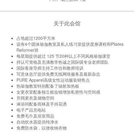
关于此会馆
占地超过1200平方米
设有4个团体瑜伽教室及私人练习室提供度身课程和Pilates
Reformer班
每星期提供超过 125 节20种以上不同风格瑜伽课堂
持认可资格及充满教学热诚之国际级专业老师团队
国际客座导师主持工作坊和教师培训
写意休息厅提供免费无线网络服务及最新杂志
PURE Apparel高级女性运动服装销售点
热瑜伽教室特别配备了辐射加热板
女更衣室配备独立梳妆镜增加私密性与空间感
开阔更衣及储物空间
淋浴间配备雨林及手持花洒
电子产品充电站
免费毛巾及浴室用品
自动饮水器提供纯净水
免费防水袋，以便收纳衣物