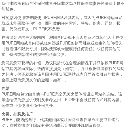
我们排除所有隐含性保證或责任除非这隐含性保證或责任於法律上是不
能豁免。
对於您因使用或未能使用PURE网站及其内容，或因为PURE网站而采
取或未能采取任何行动，而引致的任何索赔、损失、伤害、罚款、损
害、代价或开支，PURE概不负责。
在法律允许的最大範围内，您同意PURE不会因您及／或其他人士在使
用PURE网站或其内容或任何违反PURE条款而引致或发生的任何损失
（包括但不限於亏损、隐私洩露或未能履行任何责任）或任何其他间
接、特殊或惩罚性的损害赔偿而负责。
您同意您可获得的补偿，乃仅限於您在合理的情况下并只依赖PURE网
站或其内容而实际引致的直接损失（如有），并且根据具管辖权的法院
之判决，付还就您在该月因使用PURE网站或内容而首次引致的损失，
金额上限为您所支付的金额（如有）。
连结
PURE网站包含由其他与PURE完全无关之团体所设立网站的连结。该
等连结仅为您提供便利及参考之用，PURE不会以任何方式对其内容、
运作或可供使用性负任何责任。
比赛、抽奖及推广
PURE可能遇然自行、代其他团体或联同商业夥伴举办比赛或抽奖活
动，届时将须遵守因应有关活动而设定的额外规则及条款。