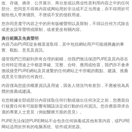
改、存储、摘录、公开展示、再分发或以商业性质利用内容之中的任何
部分。您同意不得将内容或网站用於非法或不正当用途，亦不得用於可
能给他人带来骚扰、不便或不安的侵权用途。
您亦同意遵守內容之中的所有版權聲明以及限制，不得以任何方式除去
或更改該等聲明或限制，或者更改有關內容。
責任範圍及免責聲明
內容乃由PURE從各種渠道取得，其中包括網站用戶可能感興趣的事
實、觀點、意見及資訊。
儘管我們已照顧到所有合理的範疇，但我們無法保證PURE及其內容在
任何特定用途之中都是準確、完整、合時、應用或恰當，我們亦不會承
擔或接受PURE網站及其連繫的任何網站之中所載的觀點、建議、推薦
或意見引致的任何責任。
內容僅為您提供概要資訊及用途，因各人情況均有差別，不應被視為具
體的推薦或建議。
在您根據全部或部分內容採取任何行動或做出任何決定之前，您應當自
行核實任何有可能影響有關該決定或行動的任何資訊。您亦應當尋求合
適的專業人士意見（例如醫療方面的意見）。
PURE无法保證PURE网站不会包含任何病毒或其他有害内容，或PURE
网站适用於所有的电脑系统、软件或浏览器。