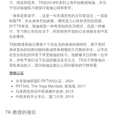
习、阅读和思考。TK在2018年来到上海开始教授瑜伽，并乐
于结识瑜伽练习者探讨瑜伽心得和哲学。
「身体是座庙宇」，这是一句充满灵性的古印度说法，一直影
响着TK，
并
从身体开始探索，继而进入心性和灵性的层面。
对于TK来说，瑜伽就是一种有觉知的生活模式，也是一种修
行，学习把心安住在当下，时刻保持开放的心去体验生命中发
生的事情。
TK的教课风格注重每个个别会员的身体的独特性，善于把对
身体复杂的结构功能转换成简单易懂的方式教给学生，让学生
在安全轻松的环境下享受瑜伽的练习。他能够关注到每一位学
生，并给予他们当下合适的建议及关注点。TK乐于把瑜伽分
享给身边的人，因为瑜伽总能让人回到最初的宁静和爱。
资格认
证
全美瑜伽联盟E-RYT500认证，2021
RYT500, The Yoga Mandala, 新加坡, 2017
马来西亚持证中医师兼针灸师, 2015
中医本科学士学位，厦门大学, 2015
TK 教授的项目