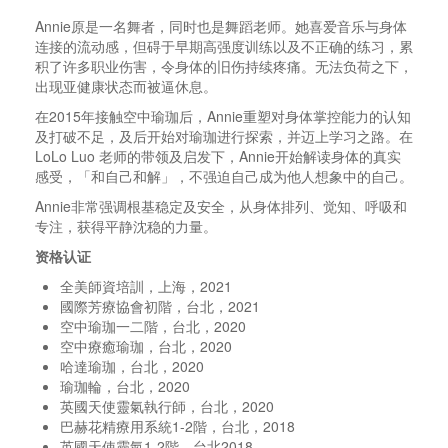
Annie原是一名舞者，同时也是舞蹈老师。她喜爱音乐与身体
连接的流动感，但碍于早期高强度训练以及不正确的练习，累
积了许多职业伤害，令身体的旧伤持续疼痛。无法负荷之下，
出现亚健康状态而被逼休息。
在2015年接触空中瑜珈后，Annie重塑对身体掌控能力的认知
及打破不足，及后开始对瑜珈进行探索，并迈上学习之路。在
LoLo Luo 老师的带领及启发下，Annie开始解读身体的真实
感受，「和自己和解」，不强迫自己成为他人想象中的自己。
Annie非常强调根基稳定及安全，从身体排列、觉知、呼吸和
专注，获得平静沈稳的力量。
资格认证
全美師資培訓，上海，2021
國際芳療協會初階，台北，2021
空中瑜珈一二階，台北，2020
空中療癒瑜珈，台北，2020
哈達瑜珈，台北，2020
瑜珈輪，台北，2020
英國天使靈氣執行師，台北，2020
巴赫花精療用系統1-2階，台北，2018
英國天使靈氣1-2階，台北2018