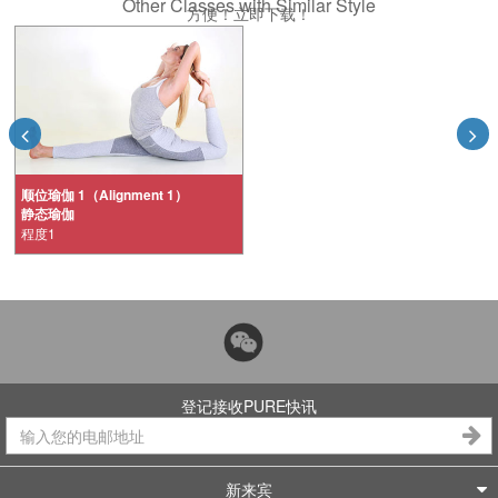
Other Classes with Similar Style
方便！立即下载！
顺位瑜伽 1（Alignment 1）
静态瑜伽
程度1
登记接收PURE快讯
新来宾