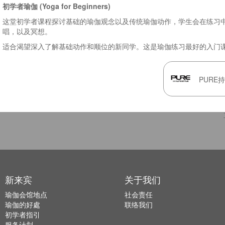
初学者瑜伽 (Yoga for Beginners)
这堂初学者课程探讨基础的瑜伽观念以及传统瑜伽动作，学生会在练习
唱，以及冥想。
适合渴望深入了解基础动作和顺位的新同学。这是瑜伽练习最好的入门
PURE
新来宾
关于我们
瑜伽会馆地点
社会责任
瑜伽的好處
联络我们
初学者指引
服务计划