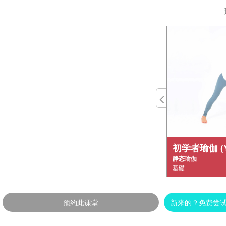
初学者瑜伽 (Yog
静态瑜伽
基礎
预约此课堂
新来的？免费尝试 初学者